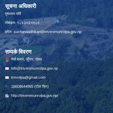
सूचना अधिकारी
पुष्पालता घर्ति
मोबाइलः ९८४३०६५९८०
इमेलः
suchanaadhikari@trivenimunrolpa.gov.np
सम्पर्क विवरण
नेर्पा बजार, जुँगार, रोल्पा
info@trivenimunrolpa.gov.np
trmrolpa@gmail.com
16608644965
(टाेल फ्रि)
http://trivenimunrolpa.gov.np/