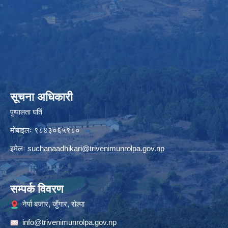
सूचना अधिकारी
पुष्पालता घर्ति
मोबाइलः ९८४३०६५९८०
इमेलः
suchanaadhikari@trivenimunrolpa.gov.np
सम्पर्क विवरण
नेर्पा बजार, जुँगार, रोल्पा
info@trivenimunrolpa.gov.np